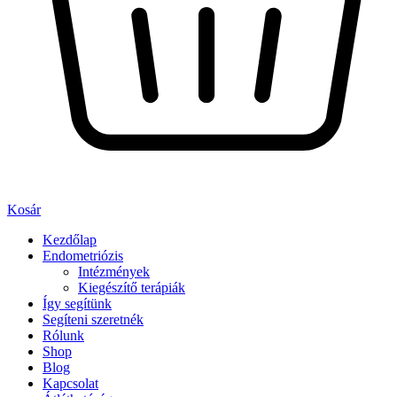
Kosár
Kezdőlap
Endometriózis
Intézmények
Kiegészítő terápiák
Így segítünk
Segíteni szeretnék
Rólunk
Shop
Blog
Kapcsolat