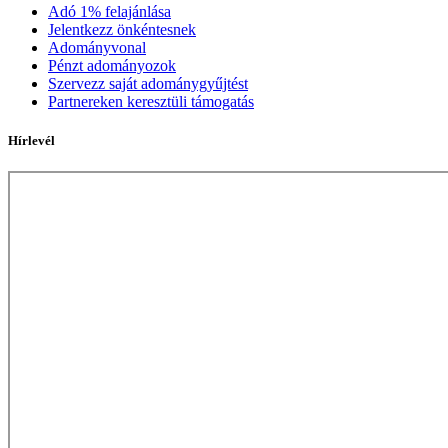
Adó 1% felajánlása
Jelentkezz önkéntesnek
Adományvonal
Pénzt adományozok
Szervezz saját adománygyűjtést
Partnereken keresztüli támogatás
Hírlevél