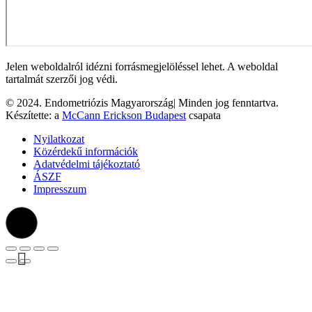
Jelen weboldalról idézni forrásmegjelöléssel lehet. A weboldal
tartalmát szerzői jog védi.
© 2024. Endometriózis Magyarország| Minden jog fenntartva.
Készítette: a
McCann Erickson Budapest
csapata
Nyilatkozat
Közérdekű információk
Adatvédelmi tájékoztató
ÁSZF
Impresszum