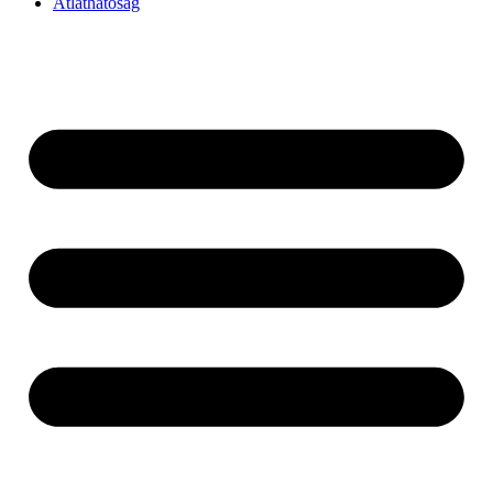
Átláthatóság