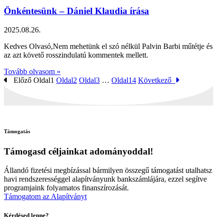
Önkéntesünk – Dániel Klaudia írása
2025.08.26.
Kedves Olvasó,Nem mehetünk el szó nélkül Palvin Barbi műtétje és
az azt követő rosszindulatú kommentek mellett.
Tovább olvasom »
Előző
Oldal
1
Oldal
2
Oldal
3
…
Oldal
14
Következő
Támogatás
Támogasd céljainkat adományoddal!
Állandó fizetési megbízással bármilyen összegű támogatást utalhatsz
havi rendszerességgel alapítványunk bankszámlájára, ezzel segítve
programjaink folyamatos finanszírozását.
Támogatom az Alapítványt
Kérdésed lenne?