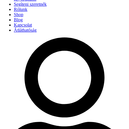
Segíteni szeretnék
Rólunk
Shop
Blog
Kapcsolat
Átláthatóság