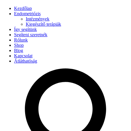
Kezdőlap
Endometriózis
Intézmények
Kiegészítő terápiák
Így segítünk
Segíteni szeretnék
Rólunk
Shop
Blog
Kapcsolat
Átláthatóság