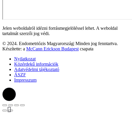
Jelen weboldalról idézni forrásmegjelöléssel lehet. A weboldal
tartalmát szerzői jog védi.
© 2024. Endometriózis Magyarország| Minden jog fenntartva.
Készítette: a
McCann Erickson Budapest
csapata
Nyilatkozat
Közérdekű információk
Adatvédelmi tájékoztató
ÁSZF
Impresszum