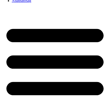
Átláthatóság