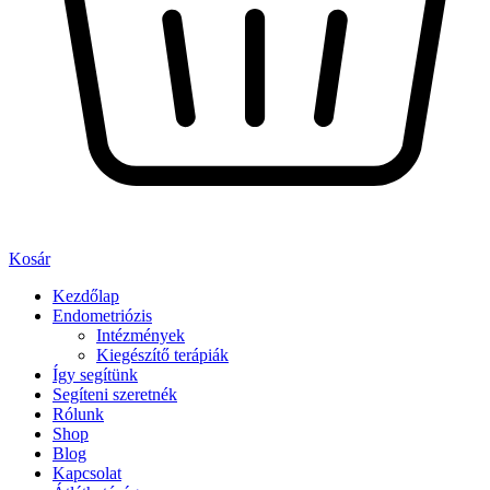
Kosár
Kezdőlap
Endometriózis
Intézmények
Kiegészítő terápiák
Így segítünk
Segíteni szeretnék
Rólunk
Shop
Blog
Kapcsolat