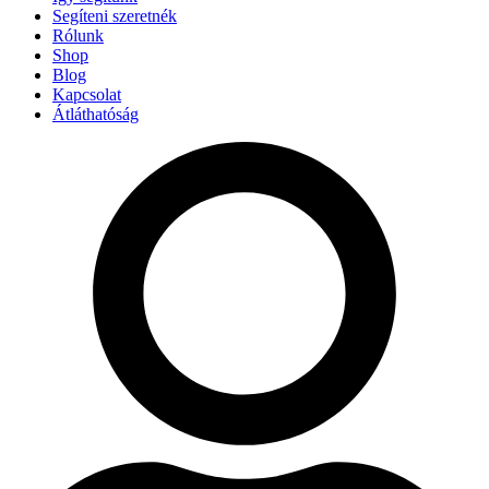
Segíteni szeretnék
Rólunk
Shop
Blog
Kapcsolat
Átláthatóság