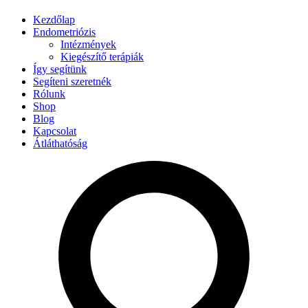
Kezdőlap
Endometriózis
Intézmények
Kiegészítő terápiák
Így segítünk
Segíteni szeretnék
Rólunk
Shop
Blog
Kapcsolat
Átláthatóság