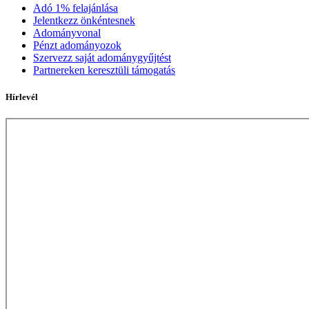
Adó 1% felajánlása
Jelentkezz önkéntesnek
Adományvonal
Pénzt adományozok
Szervezz saját adománygyűjtést
Partnereken keresztüli támogatás
Hírlevél