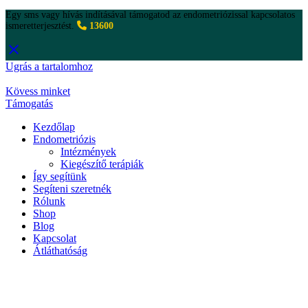
Egy sms vagy hívás indításával támogatod az endometriózissal kapcsolatos
ismeretterjesztést.
13600
Ugrás a tartalomhoz
Kövess minket
Támogatás
Kezdőlap
Endometriózis
Intézmények
Kiegészítő terápiák
Így segítünk
Segíteni szeretnék
Rólunk
Shop
Blog
Kapcsolat
Átláthatóság