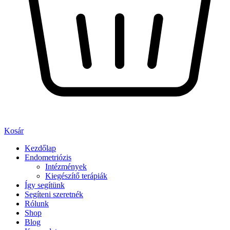
Kosár
Kezdőlap
Endometriózis
Intézmények
Kiegészítő terápiák
Így segítünk
Segíteni szeretnék
Rólunk
Shop
Blog