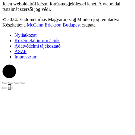
Jelen weboldalról idézni forrásmegjelöléssel lehet. A weboldal
tartalmát szerzői jog védi.
© 2024. Endometriózis Magyarország| Minden jog fenntartva.
Készítette: a
McCann Erickson Budapest
csapata
Nyilatkozat
Közérdekű információk
Adatvédelmi tájékoztató
ÁSZF
Impresszum