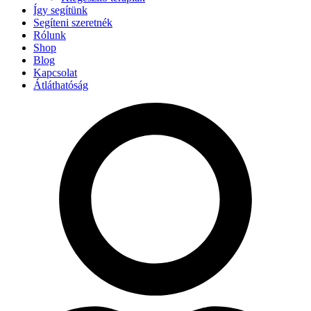
Így segítünk
Segíteni szeretnék
Rólunk
Shop
Blog
Kapcsolat
Átláthatóság