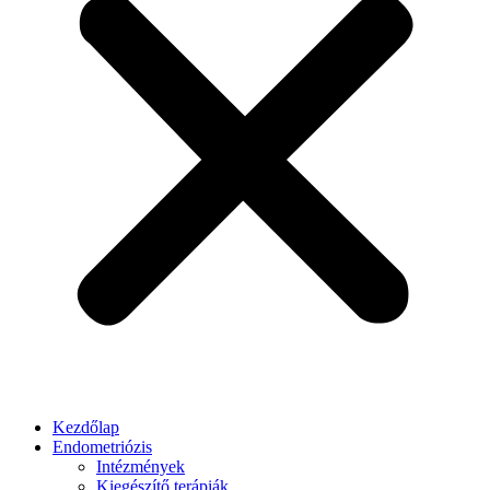
Kezdőlap
Endometriózis
Intézmények
Kiegészítő terápiák