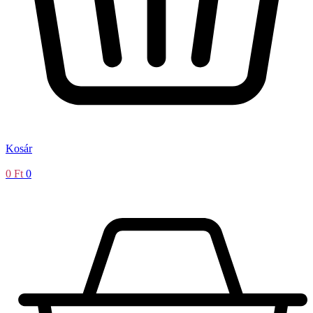
Kosár
0
Ft
0