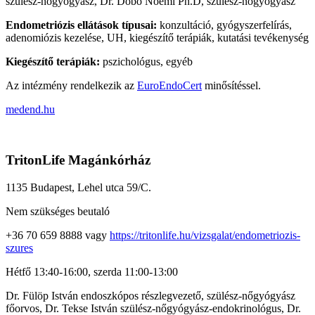
szülész-nőgyógyász, Dr. Dobó Noémi Ph.D, szülész-nőgyógyász
Endometriózis ellátások típusai:
konzultáció, gyógyszerfelírás,
adenomiózis kezelése, UH, kiegészítő terápiák, kutatási tevékenység
Kiegészítő terápiák:
pszichológus, egyéb
Az intézmény rendelkezik az
EuroEndoCert
minősítéssel.
medend.hu
TritonLife Magánkórház
1135 Budapest, Lehel utca 59/C.
Nem szükséges beutaló
+36 70 659 8888 vagy
https://tritonlife.hu/vizsgalat/endometriozis-
szures
Hétfő 13:40-16:00, szerda 11:00-13:00
Dr. Fülöp István endoszkópos részlegvezető, szülész-nőgyógyász
főorvos, Dr. Tekse István szülész-nőgyógyász-endokrinológus, Dr.