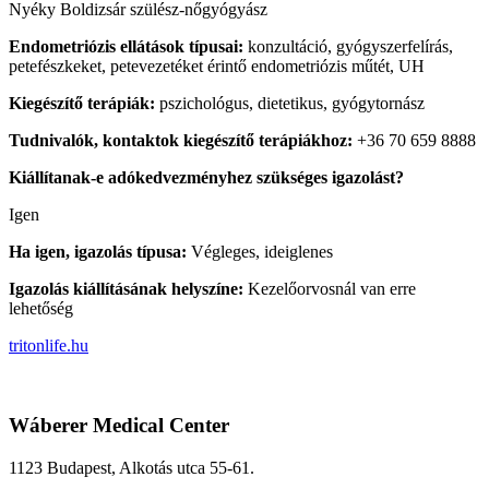
Nyéky Boldizsár szülész-nőgyógyász
Endometriózis ellátások típusai:
konzultáció, gyógyszerfelírás,
petefészkeket, petevezetéket érintő endometriózis műtét, UH
Kiegészítő terápiák:
pszichológus, dietetikus, gyógytornász
Tudnivalók, kontaktok kiegészítő terápiákhoz:
+36 70 659 8888
Kiállítanak-e adókedvezményhez szükséges igazolást?
Igen
Ha igen, igazolás típusa:
Végleges, ideiglenes
Igazolás kiállításának helyszíne:
Kezelőorvosnál van erre
lehetőség
tritonlife.hu
Wáberer Medical Center
1123 Budapest, Alkotás utca 55-61.