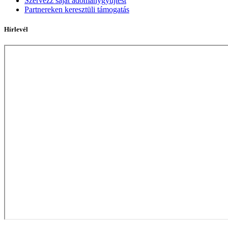
Szervezz saját adománygyűjtést
Partnereken keresztüli támogatás
Hírlevél