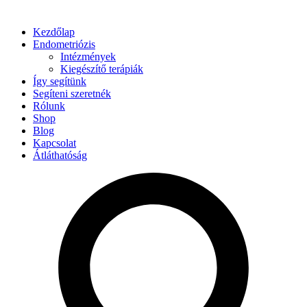
Kezdőlap
Endometriózis
Intézmények
Kiegészítő terápiák
Így segítünk
Segíteni szeretnék
Rólunk
Shop
Blog
Kapcsolat
Átláthatóság