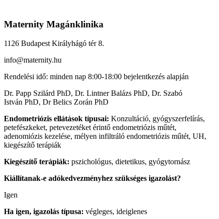
Maternity Magánklinika
1126 Budapest Királyhágó tér 8.
info@maternity.hu
Rendelési idő: minden nap 8:00-18:00
bejelentkezés alapján
Dr. Papp Szilárd PhD, Dr. Lintner Balázs PhD,
Dr. Szabó
István PhD, Dr Belics Zorán PhD
Endometriózis ellátások típusai:
Konzultáció, gyógyszerfelírás,
petefészkeket, petevezetéket érintő endometriózis műtét,
adenomiózis kezelése, mélyen infiltráló endometriózis műtét, UH,
kiegészítő terápiák
Kiegészítő terápiák:
pszichológus, dietetikus, gyógytornász
Kiállítanak-e adókedvezményhez szükséges igazolást?
Igen
Ha igen, igazolás típusa:
végleges, ideiglenes