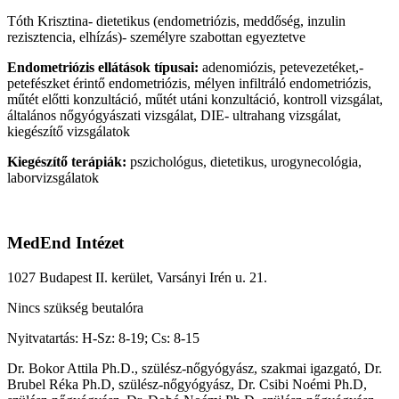
Tóth Krisztina- dietetikus (endometriózis, meddőség, inzulin
rezisztencia, elhízás)- személyre szabottan egyeztetve
Endometriózis ellátások típusai:
adenomiózis, petevezetéket,-
petefészket érintő endometriózis, mélyen infiltráló endometriózis,
műtét előtti konzultáció, műtét utáni konzultáció, kontroll vizsgálat,
általános nőgyógyászati vizsgálat, DIE- ultrahang vizsgálat,
kiegészítő vizsgálatok
Kiegészítő terápiák:
pszichológus, dietetikus, urogynecológia,
laborvizsgálatok
MedEnd Intézet
1027 Budapest II. kerület, Varsányi Irén u. 21.
Nincs szükség beutalóra
Nyitvatartás: H-Sz: 8-19; Cs: 8-15
Dr. Bokor Attila Ph.D., szülész-nőgyógyász, szakmai igazgató, Dr.
Brubel Réka Ph.D, szülész-nőgyógyász, Dr. Csibi Noémi Ph.D,