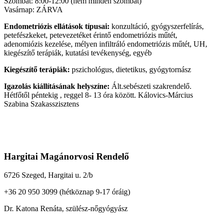
Szombat: 8:00-12:00 (nem minden szombat)
Vasárnap: ZÁRVA
Endometriózis ellátások típusai:
konzultáció, gyógyszerfelírás,
petefészkeket, petevezetéket érintő endometriózis műtét,
adenomiózis kezelése, mélyen infiltráló endometriózis műtét, UH,
kiegészítő terápiák, kutatási tevékenység, egyéb
Kiegészítő terápiák:
pszichológus, dietetikus, gyógytornász
Igazolás kiállításának helyszíne:
Ált.sebészeti szakrendelő.
Hétfőtől péntekig , reggel 8- 13 óra között. Kálovics-Március
Szabina Szakasszisztens
Hargitai Magánorvosi Rendelő
6726 Szeged, Hargitai u. 2/b
+36 20 950 3099 (hétköznap 9-17 óráig)
Dr. Katona Renáta, szülész-nőgyógyász