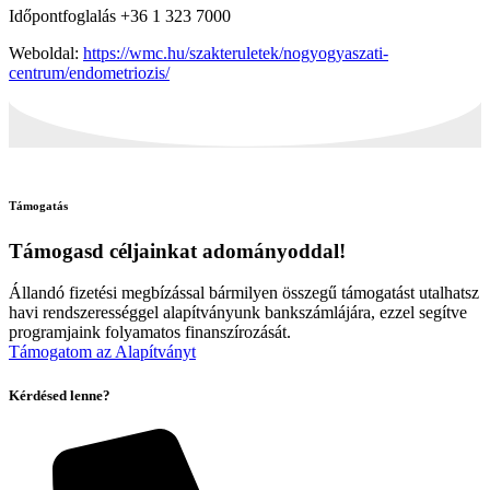
Időpontfoglalás +36 1 323 7000
Weboldal:
https://wmc.hu/szakteruletek/nogyogyaszati-
centrum/endometriozis/
Támogatás
Támogasd céljainkat adományoddal!
Állandó fizetési megbízással bármilyen összegű támogatást utalhatsz
havi rendszerességgel alapítványunk bankszámlájára, ezzel segítve
programjaink folyamatos finanszírozását.
Támogatom az Alapítványt
Kérdésed lenne?