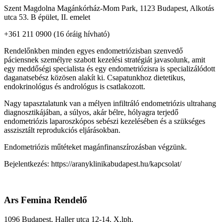
Szent Magdolna Magánkórház-Mom Park,
1123 Budapest, Alkotás
utca 53. B épület, II. emelet
+361 211 0900 (16 óráig hívható)
Rendelőnkben minden egyes endometriózisban szenvedő
páciensnek személyre szabott kezelési stratégiát javasolunk, amit
egy meddőségi specialista és egy endometriózisra is specializálódott
daganatsebész közösen alakít ki. Csapatunkhoz dietetikus,
endokrinológus és andrológus is csatlakozott.
Nagy tapasztalatunk van a mélyen infiltráló endometriózis ultrahang
diagnosztikájában, a súlyos, akár bélre, hólyagra terjedő
endometriózis laparoszkópos sebészi kezelésében és a szükséges
asszisztált reprodukciós eljárásokban.
Endometriózis műtéteket magánfinanszírozásban végzünk.
Bejelentkezés: https://aranyklinikabudapest.hu/kapcsolat/
Ars Femina Rendelő
1096 Budapest, Haller utca 12-14. X.lph.