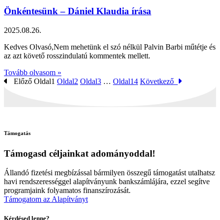
Önkéntesünk – Dániel Klaudia írása
2025.08.26.
Kedves Olvasó,Nem mehetünk el szó nélkül Palvin Barbi műtétje és
az azt követő rosszindulatú kommentek mellett.
Tovább olvasom »
Előző
Oldal
1
Oldal
2
Oldal
3
…
Oldal
14
Következő
Támogatás
Támogasd céljainkat adományoddal!
Állandó fizetési megbízással bármilyen összegű támogatást utalhatsz
havi rendszerességgel alapítványunk bankszámlájára, ezzel segítve
programjaink folyamatos finanszírozását.
Támogatom az Alapítványt
Kérdésed lenne?