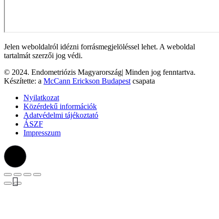
Jelen weboldalról idézni forrásmegjelöléssel lehet. A weboldal
tartalmát szerzői jog védi.
© 2024. Endometriózis Magyarország| Minden jog fenntartva.
Készítette: a
McCann Erickson Budapest
csapata
Nyilatkozat
Közérdekű információk
Adatvédelmi tájékoztató
ÁSZF
Impresszum