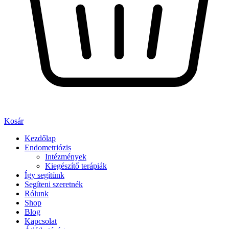
Kosár
Kezdőlap
Endometriózis
Intézmények
Kiegészítő terápiák
Így segítünk
Segíteni szeretnék
Rólunk
Shop
Blog
Kapcsolat