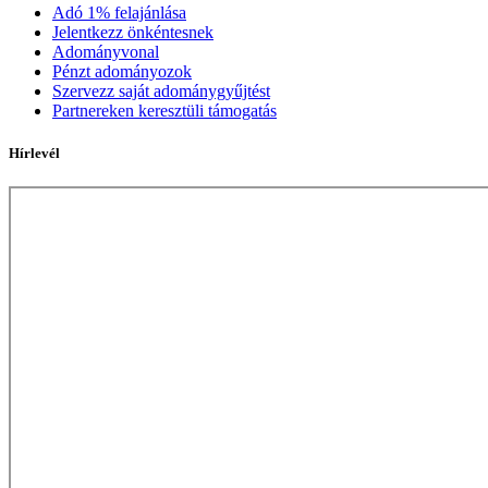
Adó 1% felajánlása
Jelentkezz önkéntesnek
Adományvonal
Pénzt adományozok
Szervezz saját adománygyűjtést
Partnereken keresztüli támogatás
Hírlevél