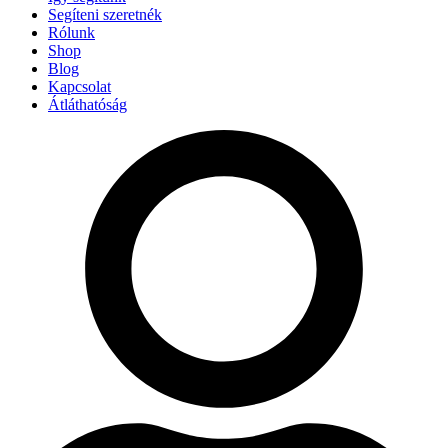
Segíteni szeretnék
Rólunk
Shop
Blog
Kapcsolat
Átláthatóság