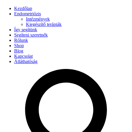
Kezdőlap
Endometriózis
Intézmények
Kiegészítő terápiák
Így segítünk
Segíteni szeretnék
Rólunk
Shop
Blog
Kapcsolat
Átláthatóság