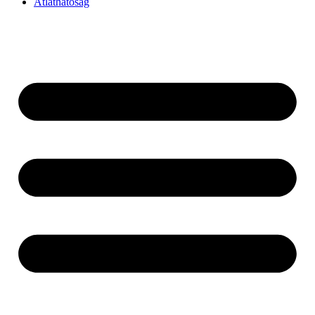
Átláthatóság