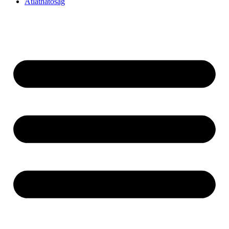
Átláthatóság