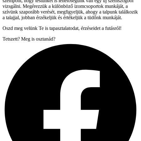
szempont, hogy testünket is lehetőségünk van egy új szemszögből
vizsgálni. Megérezzük a különböző izomcsoportok munkáját, a
szívünk szaporább verését, megfigyeljük, ahogy a talpunk találkozik
a talajjal, jobban érzékeljük és értékeljük a tüdőnk munkáját.
Oszd meg velünk Te is tapasztalatodat, érzéseidet a futásról!
Tetszett? Meg is osztanád?