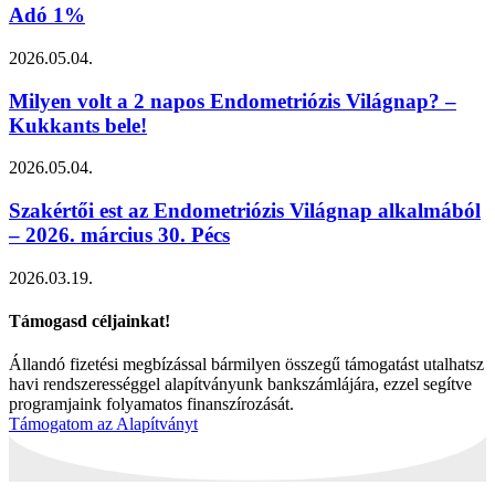
Adó 1%
2026.05.04.
Milyen volt a 2 napos Endometriózis Világnap? –
Kukkants bele!
2026.05.04.
Szakértői est az Endometriózis Világnap alkalmából
– 2026. március 30. Pécs
2026.03.19.
Támogasd céljainkat!
Állandó fizetési megbízással bármilyen összegű támogatást utalhatsz
havi rendszerességgel alapítványunk bankszámlájára, ezzel segítve
programjaink folyamatos finanszírozását.
Támogatom az Alapítványt