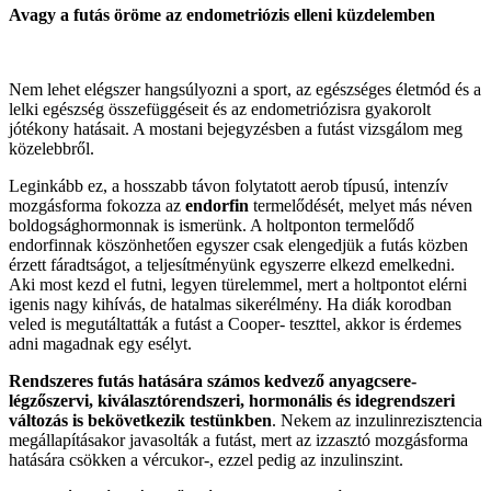
Avagy a futás öröme az endometriózis elleni küzdelemben
Nem lehet elégszer hangsúlyozni a sport, az egészséges életmód és a
lelki egészség összefüggéseit és az endometriózisra gyakorolt
jótékony hatásait. A mostani bejegyzésben a futást vizsgálom meg
közelebbről.
Leginkább ez, a hosszabb távon folytatott aerob típusú, intenzív
mozgásforma fokozza az
endorfin
termelődését, melyet más néven
boldogsághormonnak is ismerünk. A holtponton termelődő
endorfinnak köszönhetően egyszer csak elengedjük a futás közben
érzett fáradtságot, a teljesítményünk egyszerre elkezd emelkedni.
Aki most kezd el futni, legyen türelemmel, mert a holtpontot elérni
igenis nagy kihívás, de hatalmas sikerélmény. Ha diák korodban
veled is megutáltatták a futást a Cooper- teszttel, akkor is érdemes
adni magadnak egy esélyt.
Rendszeres futás hatására számos kedvező anyagcsere-
légzőszervi, kiválasztórendszeri, hormonális és idegrendszeri
változás is bekövetkezik testünkben
. Nekem az inzulinrezisztencia
megállapításakor javasolták a futást, mert az izzasztó mozgásforma
hatására csökken a vércukor-, ezzel pedig az inzulinszint.