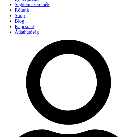
Segíteni szeretnék
Rólunk
Shop
Blog
Kapcsolat
Átláthatóság