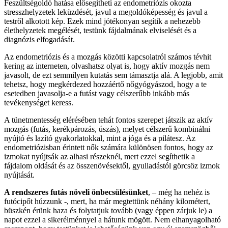
Feszültségoldó hatása elősegítheti az endometriózis okozta
stresszhelyzetek leküzdését, javul a megoldóképesség és javul a
testről alkotott kép. Ezek mind jótékonyan segítik a nehezebb
élethelyzetek megélését, testünk fájdalmának elviselését és a
diagnózis elfogadását.
Az endometriózis és a mozgás közötti kapcsolatról számos tévhit
kering az interneten, olvashatsz olyat is, hogy aktív mozgás nem
javasolt, de ezt semmilyen kutatás sem támasztja alá. A legjobb, amit
tehetsz, hogy megkérdezed hozzáértő nőgyógyászod, hogy a te
esetedben javasolja-e a futást vagy célszerűbb inkább más
tevékenységet keress.
A tünetmentesség elérésében tehát fontos szerepet játszik az aktív
mozgás (futás, kerékpározás, úszás), melyet célszerű kombinálni
nyújtó és lazító gyakorlatokkal, mint a jóga és a pilátesz. Az
endometriózisban érintett nők számára különösen fontos, hogy az
izmokat nyújtsák az alhasi részeknél, mert ezzel segíthetik a
fájdalom oldását és az összenövésektől, gyulladástól görcsöz izmok
nyújtását.
A rendszeres futás növeli önbecsülésünket
, – még ha nehéz is
futócipőt húzzunk -, mert, ha már megtettünk néhány kilométert,
büszkén érünk haza és folytatjuk tovább (vagy éppen zárjuk le) a
napot ezzel a sikerélménnyel a hátunk mögött. Nem elhanyagolható