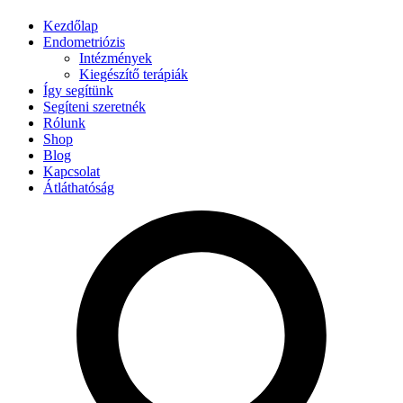
Kezdőlap
Endometriózis
Intézmények
Kiegészítő terápiák
Így segítünk
Segíteni szeretnék
Rólunk
Shop
Blog
Kapcsolat
Átláthatóság