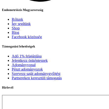
Endometriózis Magyarország
Rólunk
Így segítünk
Shop
Blog
Facebook közösség
Támogatási lehetőségek
Adó 1% felajánlása
Jelentkezz önkéntesnek
Adományvonal
Pénzt adományozok
Szervezz saját adománygyűjtést
Partnereken keresztüli támogatás
Hírlevél