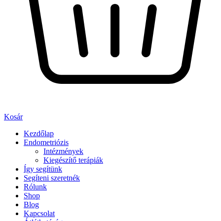
Kosár
Kezdőlap
Endometriózis
Intézmények
Kiegészítő terápiák
Így segítünk
Segíteni szeretnék
Rólunk
Shop
Blog
Kapcsolat