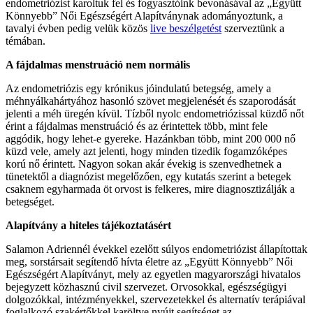
endometriózist karoltuk fel és fogyasztóink bevonásával az „Együtt
Könnyebb” Női Egészségért Alapítványnak adományoztunk, a
tavalyi évben pedig velük közös
live beszélgetést
szerveztünk a
témában.
A fájdalmas menstruáció nem normális
Az endometriózis egy krónikus jóindulatú betegség, amely a
méhnyálkahártyához hasonló szövet megjelenését és szaporodását
jelenti a méh üregén kívül. Tízből nyolc endometriózissal küzdő nőt
érint a fájdalmas menstruáció és az érintettek több, mint fele
aggódik, hogy lehet-e gyereke. Hazánkban több, mint 200 000 nő
küzd vele, amely azt jelenti, hogy minden tizedik fogamzóképes
korú nő érintett. Nagyon sokan akár évekig is szenvedhetnek a
tünetektől a diagnózist megelőzően, egy kutatás szerint a betegek
csaknem egyharmada öt orvost is felkeres, mire diagnosztizálják a
betegséget.
Alapítvány a hiteles tájékoztatásért
Salamon Adriennél évekkel ezelőtt súlyos endometriózist állapítottak
meg, sorstársait segítendő hívta életre az „Együtt Könnyebb” Női
Egészségért Alapítványt, mely az egyetlen magyarországi hivatalos
bejegyzett közhasznú civil szervezet. Orvosokkal, egészségügyi
dolgozókkal, intézményekkel, szervezetekkel és alternatív terápiával
foglalkozó szakértőkkel karöltve nyújt segítséget az