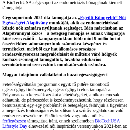
A BioTechUSA-cégcsoport az endometriózis hónapjának kiemelt
támogatója
Cégcsoportunk 2021 óta támogatja az
„
Együtt Könnyebb” Női
Egészségért Alapítvány
munkáját, akik az endometriózissal
küzdő nők számára nyújtanak segítséget. Idén márciusban az
Alapítvánnyal közös – a betegség hónapja és annak világnapja
köré szerveződő – kampányunkban több mint 9 millió forint
összértékben adományoztunk számukra készpénzt és
termékeket, melyből egy hat állomásos országos
rendezvénysorozat megvalósítását és műtétre váró hölgyek
kórházi csomagját támogattuk, továbbá edukációs
szemináriumot szerveztünk munkatársaink számára.
Magyar tulajdonú vállalatként a hazai egészségügyért
Felelősségvállalási programunk egyik fő pillére különböző
egészségügyi intézmények, egészségügyi célok támogatása.
Folyamatosan keressük azokat a lehetőségeket, amikor nemcsak
adhatunk, de párbeszédet is kezdeményezhetünk, hogy részletesen
bemutassunk egy-egy problémát és betegséget, felhívjuk a figyelmet
a megelőzés fontosságára és buzdítsunk a szűrővizsgálatokon való
rendszeres részvételre. Elkötelezettek vagyunk a női és a
férfiegészség
támogatása iránt, ennek szellemében
BioTechUSA
Lifestyle Day
elnevezésű női inspirációs versenyünkön 2021-ben az