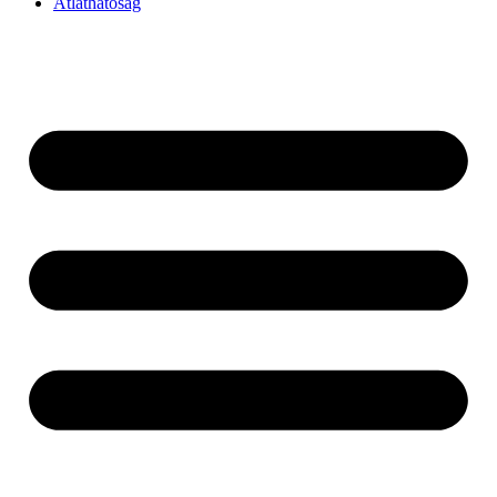
Átláthatóság