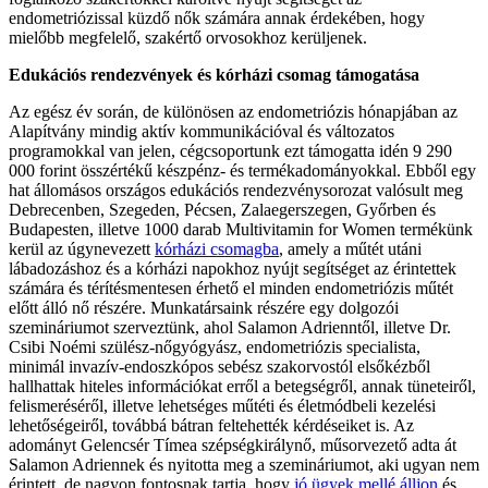
endometriózissal küzdő nők számára annak érdekében, hogy
mielőbb megfelelő, szakértő orvosokhoz kerüljenek.
Edukációs rendezvények és kórházi csomag támogatása
Az egész év során, de különösen az endometriózis hónapjában az
Alapítvány mindig aktív kommunikációval és változatos
programokkal van jelen, cégcsoportunk ezt támogatta idén 9 290
000 forint összértékű készpénz- és termékadományokkal. Ebből egy
hat állomásos országos edukációs rendezvénysorozat valósult meg
Debrecenben, Szegeden, Pécsen, Zalaegerszegen, Győrben és
Budapesten, illetve 1000 darab Multivitamin for Women termékünk
kerül az úgynevezett
kórházi csomagba
, amely a műtét utáni
lábadozáshoz és a kórházi napokhoz nyújt segítséget az érintettek
számára és térítésmentesen érhető el minden endometriózis műtét
előtt álló nő részére. Munkatársaink részére egy dolgozói
szemináriumot szerveztünk, ahol Salamon Adrienntől, illetve Dr.
Csibi Noémi szülész-nőgyógyász, endometriózis specialista,
minimál invazív-endoszkópos sebész szakorvostól elsőkézből
hallhattak hiteles információkat erről a betegségről, annak tüneteiről,
felismeréséről, illetve lehetséges műtéti és életmódbeli kezelési
lehetőségeiről, továbbá bátran feltehették kérdéseiket is. Az
adományt Gelencsér Tímea szépségkirálynő, műsorvezető adta át
Salamon Adriennek és nyitotta meg a szemináriumot, aki ugyan nem
érintett, de nagyon fontosnak tartja, hogy
jó ügyek mellé álljon
és