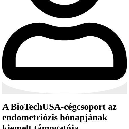
A BioTechUSA-cégcsoport az
endometriózis hónapjának
kiemelt támogatója