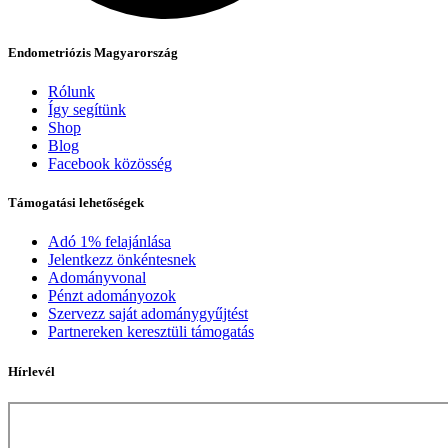
Endometriózis Magyarország
Rólunk
Így segítünk
Shop
Blog
Facebook közösség
Támogatási lehetőségek
Adó 1% felajánlása
Jelentkezz önkéntesnek
Adományvonal
Pénzt adományozok
Szervezz saját adománygyűjtést
Partnereken keresztüli támogatás
Hírlevél