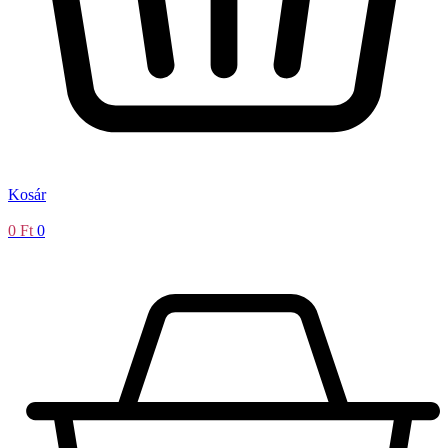
Kosár
0
Ft
0