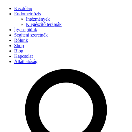
Kezdőlap
Endometriózis
Intézmények
Kiegészítő terápiák
Így segítünk
Segíteni szeretnék
Rólunk
Shop
Blog
Kapcsolat
Átláthatóság