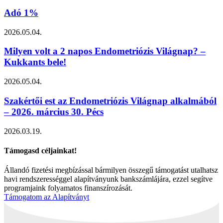
Adó 1%
2026.05.04.
Milyen volt a 2 napos Endometriózis Világnap? –
Kukkants bele!
2026.05.04.
Szakértői est az Endometriózis Világnap alkalmából
– 2026. március 30. Pécs
2026.03.19.
Támogasd céljainkat!
Állandó fizetési megbízással bármilyen összegű támogatást utalhatsz
havi rendszerességgel alapítványunk bankszámlájára, ezzel segítve
programjaink folyamatos finanszírozását.
Támogatom az Alapítványt