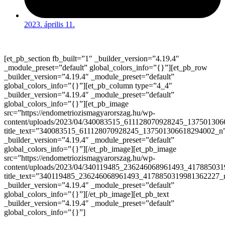
2023. április 11.
[et_pb_section fb_built=”1″ _builder_version=”4.19.4″
_module_preset=”default” global_colors_info=”{}”][et_pb_row
_builder_version=”4.19.4″ _module_preset=”default”
global_colors_info=”{}”][et_pb_column type=”4_4″
_builder_version=”4.19.4″ _module_preset=”default”
global_colors_info=”{}”][et_pb_image
src=”https://endometriozismagyarorszag.hu/wp-
content/uploads/2023/04/340083515_611128070928245_137501306
title_text=”340083515_611128070928245_137501306618294002_n
_builder_version=”4.19.4″ _module_preset=”default”
global_colors_info=”{}”][/et_pb_image][et_pb_image
src=”https://endometriozismagyarorszag.hu/wp-
content/uploads/2023/04/340119485_236246068961493_417885031
title_text=”340119485_236246068961493_4178850319981362227_
_builder_version=”4.19.4″ _module_preset=”default”
global_colors_info=”{}”][/et_pb_image][et_pb_text
_builder_version=”4.19.4″ _module_preset=”default”
global_colors_info=”{}”]