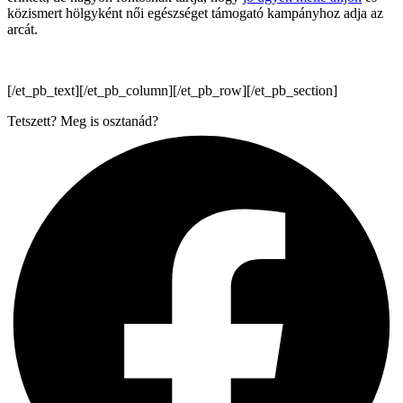
közismert hölgyként női egészséget támogató kampányhoz adja az
arcát.
[/et_pb_text][/et_pb_column][/et_pb_row][/et_pb_section]
Tetszett? Meg is osztanád?