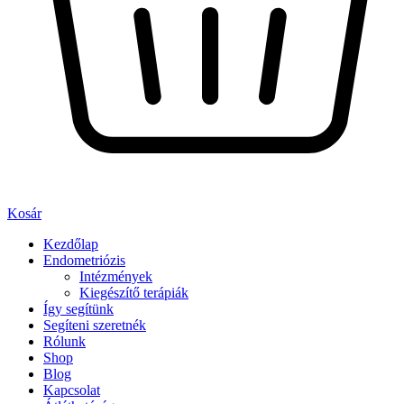
Kosár
Kezdőlap
Endometriózis
Intézmények
Kiegészítő terápiák
Így segítünk
Segíteni szeretnék
Rólunk
Shop
Blog
Kapcsolat