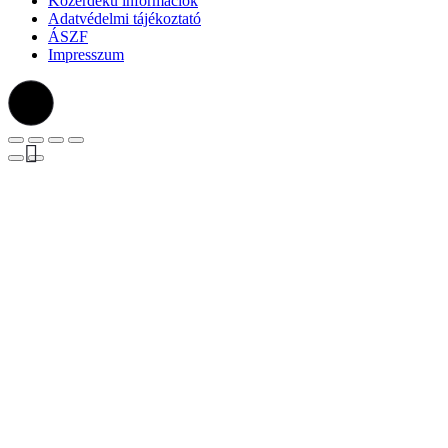
Közérdekű információk
Adatvédelmi tájékoztató
ÁSZF
Impresszum