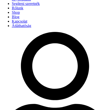
Segíteni szeretnék
Rólunk
Shop
Blog
Kapcsolat
Átláthatóság