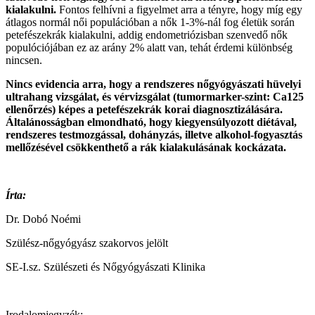
kialakulni.
Fontos felhívni a figyelmet arra a tényre, hogy míg egy
átlagos normál női populációban a nők 1-3%-nál fog életük során
petefészekrák kialakulni, addig endometriózisban szenvedő nők
populóciójában ez az arány 2% alatt van, tehát érdemi különbség
nincsen.
Nincs evidencia arra, hogy a rendszeres nőgyógyászati hüvelyi
ultrahang vizsgálat, és vérvizsgálat (tumormarker-szint: Ca125
ellenőrzés) képes a petefészekrák korai diagnosztizálására.
Általánosságban elmondható, hogy kiegyensúlyozott diétával,
rendszeres testmozgással, dohányzás, illetve alkohol-fogyasztás
mellőzésével csökkenthető a rák kialakulásának kockázata.
Írta:
Dr. Dobó Noémi
Szülész-nőgyógyász szakorvos jelölt
SE-I.sz. Szülészeti és Nőgyógyászati Klinika
Irodalomjegyzék: