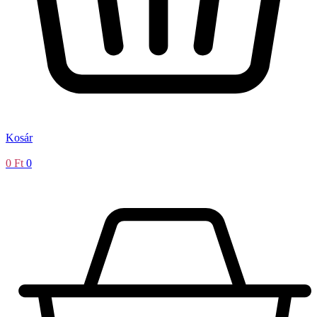
Kosár
0
Ft
0