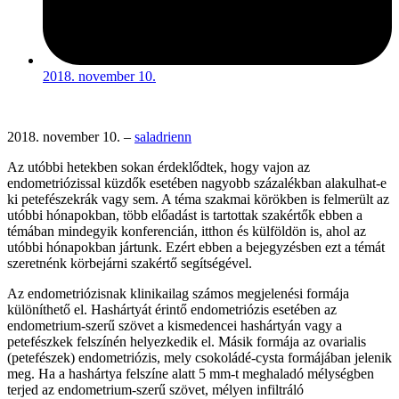
2018. november 10.
2018. november 10.
–
saladrienn
Az utóbbi hetekben sokan érdeklődtek, hogy vajon az
endometriózissal küzdők esetében nagyobb százalékban alakulhat-e
ki petefészekrák vagy sem. A téma szakmai körökben is felmerült az
utóbbi hónapokban, több előadást is tartottak szakértők ebben a
témában mindegyik konferencián, itthon és külföldön is, ahol az
utóbbi hónapokban jártunk. Ezért ebben a bejegyzésben ezt a témát
szeretnénk körbejárni szakértő segítségével.
Az endometriózisnak klinikailag számos megjelenési formája
különíthető el. Hashártyát érintő endometriózis esetében az
endometrium-szerű szövet a kismedencei hashártyán vagy a
petefészkek felszínén helyezkedik el. Másik formája az ovarialis
(petefészek) endometriózis, mely csokoládé-cysta formájában jelenik
meg. Ha a hashártya felszíne alatt 5 mm-t meghaladó mélységben
terjed az endometrium-szerű szövet, mélyen infiltráló