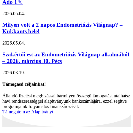
Adó 1%
2026.05.04.
Milyen volt a 2 napos Endometriózis Világnap? –
Kukkants bele!
2026.05.04.
Szakértői est az Endometriózis Világnap alkalmából
– 2026. március 30. Pécs
2026.03.19.
Támogasd céljainkat!
Állandó fizetési megbízással bármilyen összegű támogatást utalhatsz
havi rendszerességgel alapítványunk bankszámlájára, ezzel segítve
programjaink folyamatos finanszírozását.
Támogatom az Alapítványt