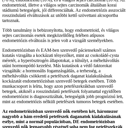
endometrioid, illetve a világos sejtes carcinomák általában korai
stádiumú betegségek, jól differenciáltak. Az endometriózis asszociált
rosszindulatú elváltozások az utóbbi kettő szövettani alcsoportba
tartoznak.
Több tanulmány is bebizonyította, hogy endometrioid, és világos
sejtes carcinomás esetek megközelítőleg felében atípusos
endometriózis elváltozás is jelen volt a vizsgált személyekben.
Endometriózisban és EAM-ben szenvedő pácienseknél számos
kutatás vizsgálta a kockázati tényezőket, mint az csokoládé-cysta
méretét, a hyperösztrogén állapotokat, a túlsúlyt, a méheltávolítás
utáni hormonpótló kezelést. Más kutatások a védő faktorokat
vizsgálták: a hormonális fogamzásgátlás, a terhesség, a
méheltávolítás csökkenti a petefészek daganat kialakulásának
kockázatát endometriózisban szenvedő betegek esetében. Több
munkacsoport is leírta, hogy azon petefészekrákban szenvedő
betegek, akiknél a rosszindulatú petefészek folyamattal egyidőben
endometriózist is diagnosztizáltak, betegségük jobb prognózisú lett,
mint az endometriózis nélküli petefészek tumoros betegek esetében.
Az endometriózisban szenvedő nők esetében két, háromszor
nagyobb a hám eredetű petefészek daganatok kialakulásának
esélye, mint a normál populációban, DE endometriózisban
szenvedő nők legnagyobb részénél soha nem fog petefészekrák