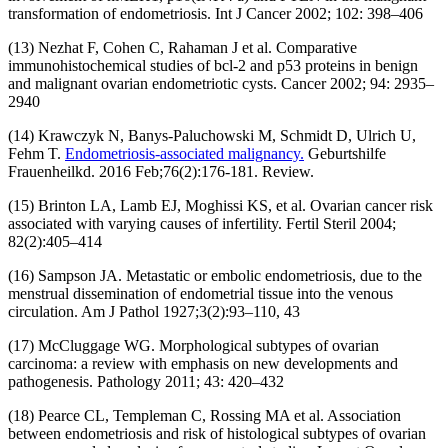
transformation of endometriosis. Int J Cancer 2002; 102: 398–406
(13) Nezhat F, Cohen C, Rahaman J et al. Comparative
immunohistochemical studies of bcl-2 and p53 proteins in benign
and malignant ovarian endometriotic cysts. Cancer 2002; 94: 2935–
2940
(14) Krawczyk N, Banys-Paluchowski M, Schmidt D, Ulrich U,
Fehm T.
Endometriosis-associated malignancy.
Geburtshilfe
Frauenheilkd. 2016 Feb;76(2):176-181. Review.
(15) Brinton LA, Lamb EJ, Moghissi KS, et al. Ovarian cancer risk
associated with varying causes of infertility. Fertil Steril 2004;
82(2):405–414
(16) Sampson JA. Metastatic or embolic endometriosis, due to the
menstrual dissemination of endometrial tissue into the venous
circulation. Am J Pathol 1927;3(2):93–110, 43
(17) McCluggage WG. Morphological subtypes of ovarian
carcinoma: a review with emphasis on new developments and
pathogenesis. Pathology 2011; 43: 420–432
(18) Pearce CL, Templeman C, Rossing MA et al. Association
between endometriosis and risk of histological subtypes of ovarian