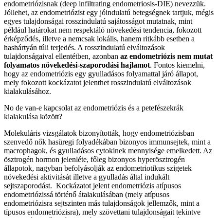
endometriózisnak (deep infiltrating endometriosis-DIE) nevezzük.
Jóllehet, az endometriózist egy jóindulatú betegségnek tartjuk, mégis
egyes tulajdonságai rosszindulatú sajátosságot mutatnak, mint
például határokat nem respektáló növekedési tendencia, fokozott
érképződés, illetve a nemcsak lokális, hanem ritkább esetben a
hashártyán túli terjedés. A rosszindulatú elváltozások
tulajdonságaival ellentétben, azonban
az endometriózis nem mutat
folyamatos növekedési-szaporodási hajlamot
. Fontos kiemelni,
hogy az endometriózis egy gyulladásos folyamattal járó állapot,
mely fokozott kockázatot jelenthet rosszindulatú elváltozások
kialakulásához.
No de van-e kapcsolat az endometriózis és a petefészekrák
kialakulása között?
Molekuláris vizsgálatok bizonyították, hogy endometriózisban
szenvedő nők hasüregi folyadékában bizonyos immunsejtek, mint a
macrophagok, és gyulladásos cytokinek mennyisége emelkedett. Az
ösztrogén hormon jelenléte, főleg bizonyos hyperösztrogén
állapotok, nagyban befolyásolják az endometriotikus szigetek
növekedési aktivitását illetve a gyulladás által indukált
sejtszaporodást. Kockázatot jelent endometriózis atípusos
endometriózissá történő átalakulásában (mely atípusos
endometriózisra sejtszinten más tulajdonságok jellemzők, mint a
típusos endometriózisra), mely szövettani tulajdonságait tekintve