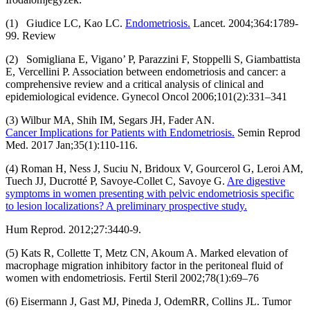
(1) Giudice LC, Kao LC.
Endometriosis.
Lancet. 2004;364:1789-
99. Review
(2) Somigliana E, Vigano’ P, Parazzini F, Stoppelli S, Giambattista
E, Vercellini P. Association between endometriosis and cancer: a
comprehensive review and a critical analysis of clinical and
epidemiological evidence. Gynecol Oncol 2006;101(2):331–341
(3) Wilbur MA, Shih IM, Segars JH, Fader AN.
Cancer Implications for Patients with Endometriosis.
Semin Reprod
Med. 2017 Jan;35(1):110-116.
(4) Roman H, Ness J, Suciu N, Bridoux V, Gourcerol G, Leroi AM,
Tuech JJ, Ducrotté P, Savoye-Collet C, Savoye G.
Are digestive
symptoms in women presenting with pelvic endometriosis specific
to lesion localizations? A preliminary prospective study.
Hum Reprod. 2012;27:3440-9.
(5) Kats R, Collette T, Metz CN, Akoum A. Marked elevation of
macrophage migration inhibitory factor in the peritoneal fluid of
women with endometriosis. Fertil Steril 2002;78(1):69–76
(6) Eisermann J, Gast MJ, Pineda J, OdemRR, Collins JL. Tumor