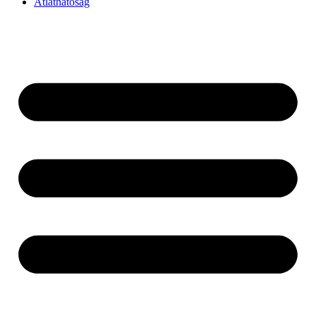
Átláthatóság