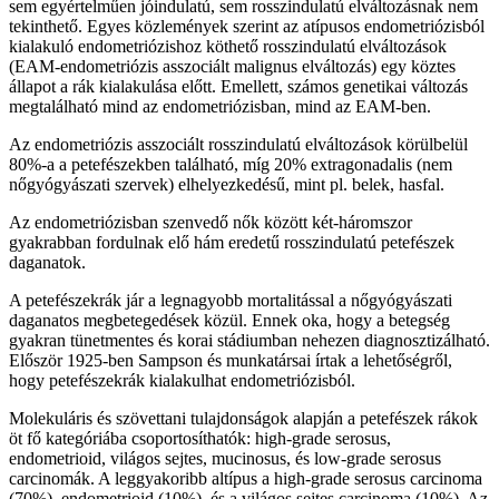
sem egyértelműen jóindulatú, sem rosszindulatú elváltozásnak nem
tekinthető. Egyes közlemények szerint az atípusos endometriózisból
kialakuló endometriózishoz köthető rosszindulatú elváltozások
(EAM-endometriózis asszociált malignus elváltozás) egy köztes
állapot a rák kialakulása előtt. Emellett, számos genetikai változás
megtalálható mind az endometriózisban, mind az EAM-ben.
Az endometriózis asszociált rosszindulatú elváltozások körülbelül
80%-a a petefészekben található, míg 20% extragonadalis (nem
nőgyógyászati szervek) elhelyezkedésű, mint pl. belek, hasfal.
Az endometriózisban szenvedő nők között két-háromszor
gyakrabban fordulnak elő hám eredetű rosszindulatú petefészek
daganatok.
A petefészekrák jár a legnagyobb mortalitással a nőgyógyászati
daganatos megbetegedések közül. Ennek oka, hogy a betegség
gyakran tünetmentes és korai stádiumban nehezen diagnosztizálható.
Először 1925-ben Sampson és munkatársai írtak a lehetőségről,
hogy petefészekrák kialakulhat endometriózisból.
Molekuláris és szövettani tulajdonságok alapján a petefészek rákok
öt fő kategóriába csoportosíthatók: high-grade serosus,
endometrioid, világos sejtes, mucinosus, és low-grade serosus
carcinomák. A leggyakoribb altípus a high-grade serosus carcinoma
(70%), endometrioid (10%), és a világos sejtes carcinoma (10%). Az