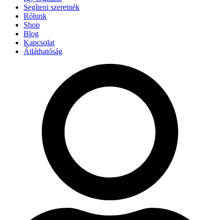
Segíteni szeretnék
Rólunk
Shop
Blog
Kapcsolat
Átláthatóság