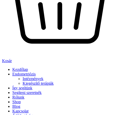
Kosár
Kezdőlap
Endometriózis
Intézmények
Kiegészítő terápiák
Így segítünk
Segíteni szeretnék
Rólunk
Shop
Blog
Kapcsolat