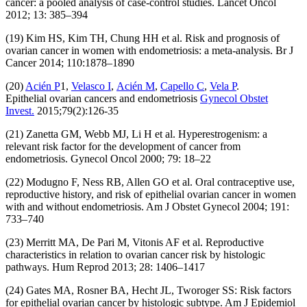
cancer: a pooled analysis of case-control studies. Lancet Oncol
2012; 13: 385–394
(19) Kim HS, Kim TH, Chung HH et al. Risk and prognosis of
ovarian cancer in women with endometriosis: a meta-analysis. Br J
Cancer 2014; 110:1878–1890
(20)
Acién P
1,
Velasco I
,
Acién M
,
Capello C
,
Vela P
.
Epithelial ovarian cancers and endometriosis
Gynecol Obstet
Invest.
2015;79(2):126-35
(21) Zanetta GM, Webb MJ, Li H et al. Hyperestrogenism: a
relevant risk factor for the development of cancer from
endometriosis. Gynecol Oncol 2000; 79: 18–22
(22) Modugno F, Ness RB, Allen GO et al. Oral contraceptive use,
reproductive history, and risk of epithelial ovarian cancer in women
with and without endometriosis. Am J Obstet Gynecol 2004; 191:
733–740
(23) Merritt MA, De Pari M, Vitonis AF et al. Reproductive
characteristics in relation to ovarian cancer risk by histologic
pathways. Hum Reprod 2013; 28: 1406–1417
(24) Gates MA, Rosner BA, Hecht JL, Tworoger SS: Risk factors
for epithelial ovarian cancer by histologic subtype. Am J Epidemiol