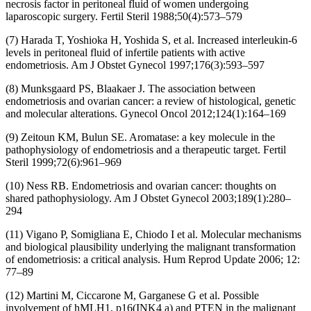
necrosis factor in peritoneal fluid of women undergoing
laparoscopic surgery. Fertil Steril 1988;50(4):573–579
(7) Harada T, Yoshioka H, Yoshida S, et al. Increased interleukin-6
levels in peritoneal fluid of infertile patients with active
endometriosis. Am J Obstet Gynecol 1997;176(3):593–597
(8) Munksgaard PS, Blaakaer J. The association between
endometriosis and ovarian cancer: a review of histological, genetic
and molecular alterations. Gynecol Oncol 2012;124(1):164–169
(9) Zeitoun KM, Bulun SE. Aromatase: a key molecule in the
pathophysiology of endometriosis and a therapeutic target. Fertil
Steril 1999;72(6):961–969
(10) Ness RB. Endometriosis and ovarian cancer: thoughts on
shared pathophysiology. Am J Obstet Gynecol 2003;189(1):280–
294
(11) Vigano P, Somigliana E, Chiodo I et al. Molecular mechanisms
and biological plausibility underlying the malignant transformation
of endometriosis: a critical analysis. Hum Reprod Update 2006; 12:
77–89
(12) Martini M, Ciccarone M, Garganese G et al. Possible
involvement of hMLH1, p16(INK4 a) and PTEN in the malignant