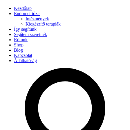
Kezdőlap
Endometriózis
Intézmények
Kiegészítő terápiák
Így segítünk
Segíteni szeretnék
Rólunk
Shop
Blog
Kapcsolat
Átláthatóság