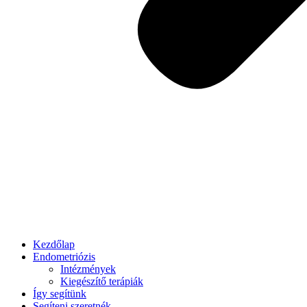
Kezdőlap
Endometriózis
Intézmények
Kiegészítő terápiák
Így segítünk
Segíteni szeretnék